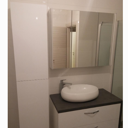
ki namještaj
O