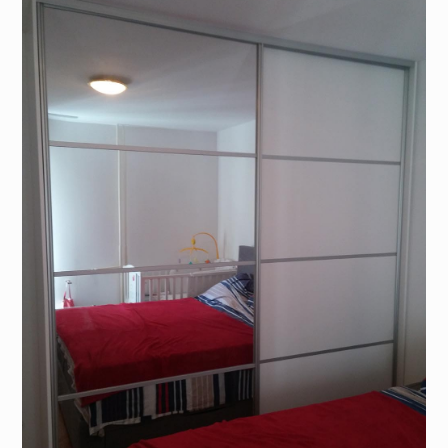
rmari
Pre