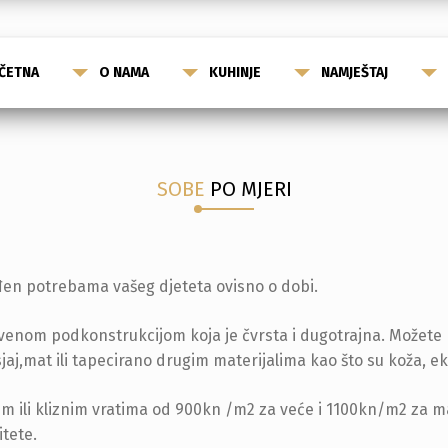
ČETNA
O NAMA
KUHINJE
NAMJEŠTAJ
SOBE
PO MJERI
đen potrebama vašeg djeteta ovisno o dobi.
venom podkonstrukcijom koja je čvrsta i dugotrajna. Možete b
j,mat ili tapecirano drugim materijalima kao što su koža, ek
em ili kliznim vratima od 900kn /m2 za veće i 1100kn/m2 za 
itete.