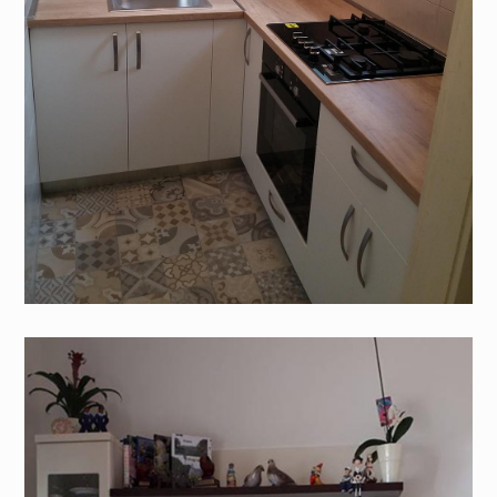
l kuhinje
Mdf 