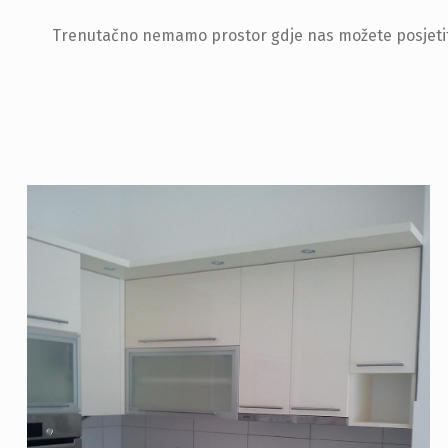
Trenutačno nemamo prostor gdje nas možete posjetiti, a
hinje sa extra