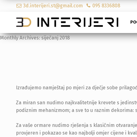
3d.interijeri.st@gmail.com
095 8336808
PO
Monthly Archives:
siječanj 2018
Izrađujemo namještaj po mjeri za dječje sobe prilago
Za miran san nudimo najkvalitetnije krevete s jedinst
podiznim mehanizmom; a sve to u raznim dekorima: sja
Za vaše ormare nudimo rješenja s klasičnim otvaranj
provjeren i pokazao se kao najbolji omjer cijene i kval