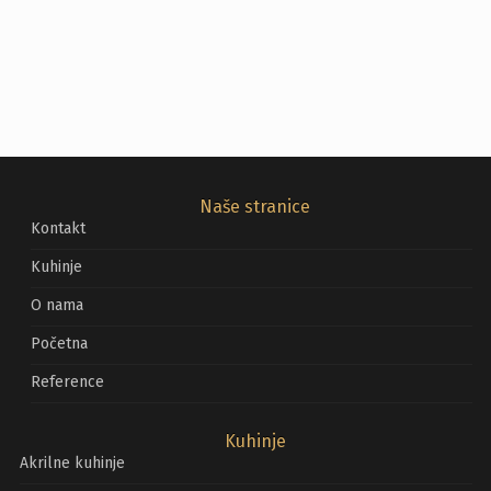
Naše stranice
Kontakt
i namještaj
Kuhinje
O nama
Početna
Reference
Kuhinje
Akrilne kuhinje