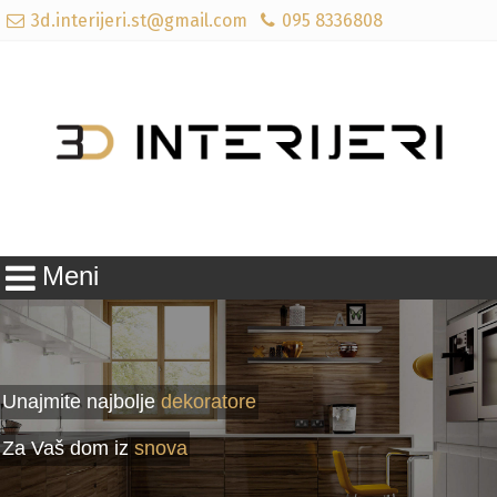
3d.interijeri.st@gmail.com
095 8336808
Meni
Unajmite najbolje
dekoratore
Za Vaš dom iz
snova