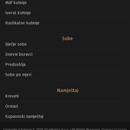
Mdf kuhinje
Iveral kuhinje
Rustikalne kuhinje
Sobe
Dječje sobe
Dnevni boravci
Predsoblja
Sobe po mjeri
Namještaj
Kreveti
Ormari
Kupaonski namještaj
Copyright © kolovoz 6, 2026
3d interijeri d.o.o.
| All Rights Reserved.
Powered by
Izrada